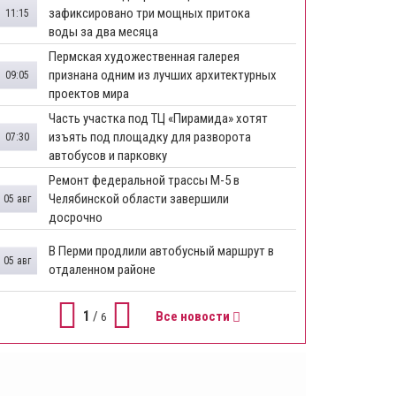
зафиксировано три мощных притока
11:15
воды за два месяца
Пермская художественная галерея
признана одним из лучших архитектурных
09:05
проектов мира
Часть участка под ТЦ «Пирамида» хотят
изъять под площадку для разворота
07:30
автобусов и парковку
Ремонт федеральной трассы М-5 в
Челябинской области завершили
05 авг
досрочно
​В Перми продлили автобусный маршрут в
05 авг
отдаленном районе
1
/
Все новости
6