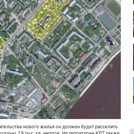
ительства нового жилья он должен будет расселить
адью 7,9 тыс. кв. метров. На территории КРТ также