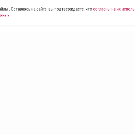
лы . Оставаясь на сайте, вы подтверждаете, что
согласны на их испол
анных