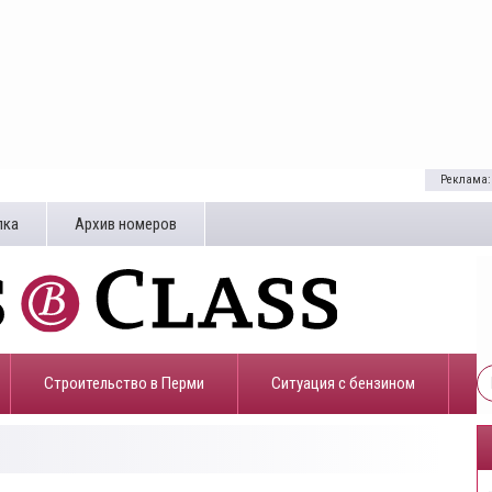
Реклама:
лка
Архив номеров
Строительство в Перми
​Ситуация с бензином