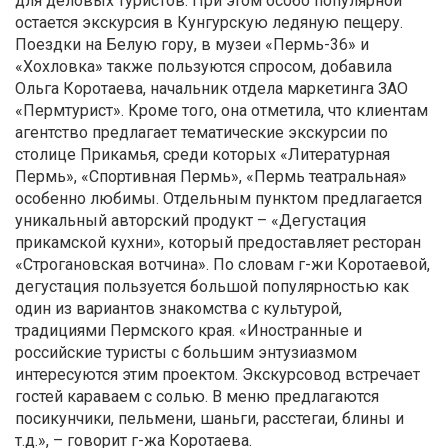
для деловых туристов. При этом особо популярной
остается экскурсия в Кунгурскую ледяную пещеру.
Поездки на Белую гору, в музеи «Пермь-36» и
«Хохловка» также пользуются спросом, добавила
Ольга Коротаева, начальник отдела маркетинга ЗАО
«Пермтурист». Кроме того, она отметила, что клиентам
агентство предлагает тематические экскурсии по
столице Прикамья, среди которых «Литературная
Пермь», «Спортивная Пермь», «Пермь театральная»
особенно любимы. Отдельным пунктом предлагается
уникальный авторский продукт – «Дегустация
прикамской кухни», который предоставляет ресторан
«Строгановская вотчина». По словам г-жи Коротаевой,
дегустация пользуется большой популярностью как
один из вариантов знакомства с культурой,
традициями Пермского края. «Иностранные и
российские туристы с большим энтузиазмом
интересуются этим проектом. Экскурсовод встречает
гостей караваем с солью. В меню предлагаются
посикунчики, пельмени, шаньги, расстегаи, блины и
т.д.», – говорит г-жа Коротаева.