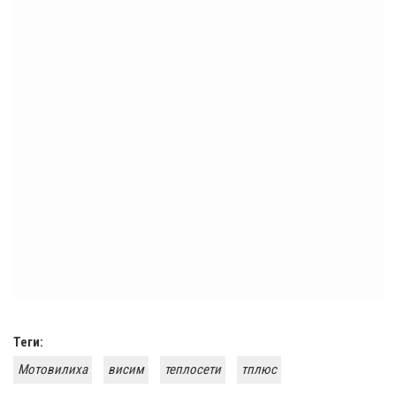
Теги:
Мотовилиха
висим
теплосети
тплюс