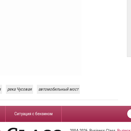
я
река Чусовая
автомобильный мост
​Ситуация с бензином
2004-2026, Business Class,
Выписк