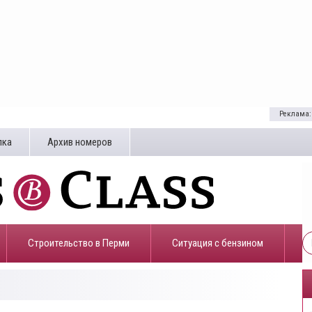
Реклама:
лка
Архив номеров
Строительство в Перми
​Ситуация с бензином