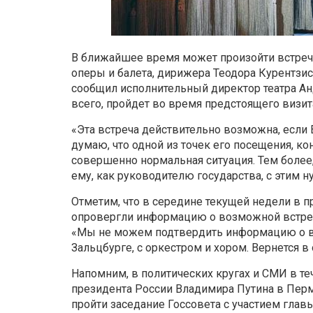
В ближайшее время может произойти встреч
оперы и балета, дирижера Теодора Курентзис
сообщил исполнительный директор театра А
всего, пройдет во время предстоящего визи
«
Эта встреча действительно возможна, если
думаю, что одной из точек его посещения, ко
совершенно нормальная ситуация. Тем более, 
ему, как руководителю государства, с этим н
Отметим, что в середине текущей недели в п
опровергли информацию о возможной встреч
«
Мы не можем подтвердить
информацию о в
Зальцбурге, с оркестром и хором. Вернется в
Напомним, в
политических кругах и СМИ в т
президента России Владимира Путина в Пер
пройти заседание Госсовета с участием главы