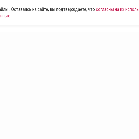
лы . Оставаясь на сайте, вы подтверждаете, что
согласны на их испол
анных