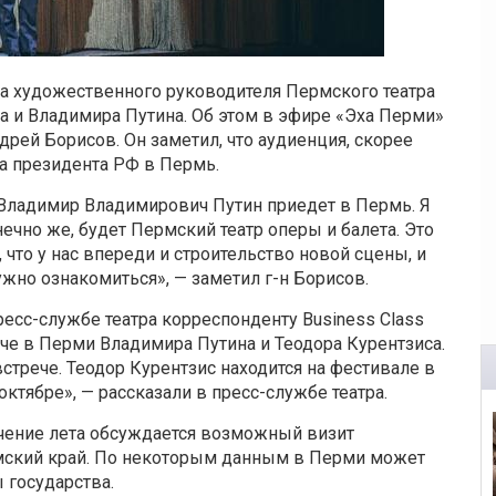
а художественного руководителя Пермского театра
а и Владимира Путина. Об этом в эфире «Эха Перми»
ндрей Борисов
. Он заметил, что аудиенция, скорее
та президента РФ в Пермь.
 Владимир Владимирович Путин приедет в Пермь. Я
нечно же, будет Пермский театр оперы и балета. Это
что у нас впереди и строительство новой сцены, и
ужно ознакомиться», — заметил г-н Борисов.
ресс-службе театра корреспонденту Business Class
е в Перми Владимира Путина и Теодора Курентзиса.
стрече.
Теодор Курентзис находится на фестивале
в
 октябре»
, — рассказали в пресс-службе театра.
ечение лета обсуждается возможный визит
мский край. По некоторым данным в Перми может
 государства.