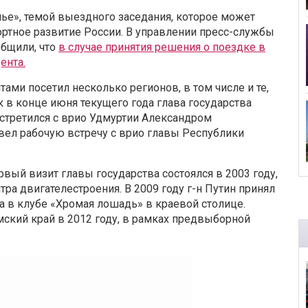
е», темой выездного заседания, которое может
портное развитие России. В управлении пресс-службы
общили, что
в случае принятия решения о поездке в
ента.
ами посетил несколько регионов, в том числе и те,
к в конце июня текущего года глава государства
встретился с врио Удмуртии Александром
вел рабочую встречу с врио главы Республики
вый визит главы государства состоялся в 2003 году,
ра двигателестроения. В 2009 году г-н Путин принял
а в клубе «Хромая лошадь» в краевой столице.
ский край в 2012 году, в рамках предвыборной