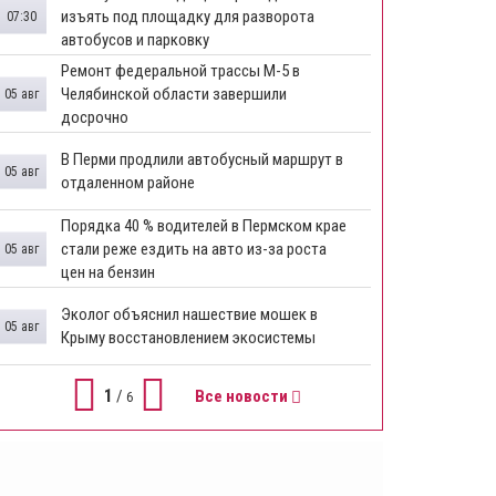
изъять под площадку для разворота
07:30
автобусов и парковку
Ремонт федеральной трассы М-5 в
Челябинской области завершили
05 авг
досрочно
​В Перми продлили автобусный маршрут в
05 авг
отдаленном районе
​Порядка 40 % водителей в Пермском крае
стали реже ездить на авто из-за роста
05 авг
цен на бензин
Эколог объяснил нашествие мошек в
05 авг
Крыму восстановлением экосистемы
1
/
Все новости
6