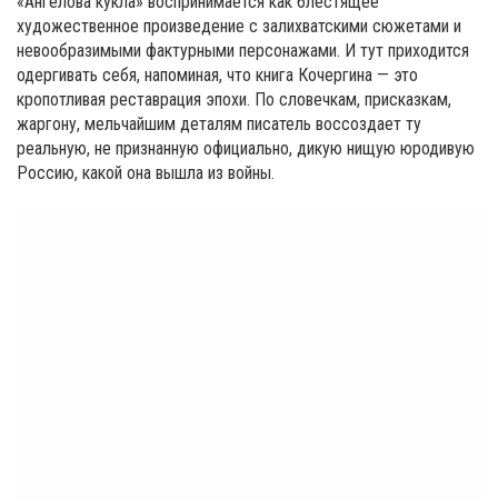
«Ангелова кукла» воспринимается как блестящее
художественное произведение с залихватскими сюжетами и
невообразимыми фактурными персонажами. И тут приходится
одергивать себя, напоминая, что книга Кочергина — это
кропотливая реставрация эпохи. По словечкам, присказкам,
жаргону, мельчайшим деталям писатель воссоздает ту
реальную, не признанную официально, дикую нищую юродивую
Россию, какой она вышла из войны.