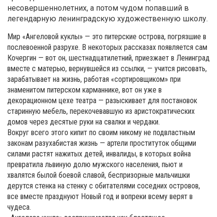
несовершеннолетних, а потом чудом попавший в
легендарную ленинградскую художественную школу.
Мир «Ангеловой куклы» — это питерские острова, погрязшие в
послевоенной разрухе. В некоторых рассказах появляется сам
Кочергин — вот он, шестнадцатилетний, приезжает в Ленинград
вместе с матерью, вернувшейся из ссылки, — учится рисовать,
зарабатывает на жизнь, работая «сортировщиком» при
знаменитом питерском карманнике, вот он уже в
декорационном цехе театра — разыскивает для постановок
старинную мебель, перекочевавшую из аристократических
домов через десятые руки на свалки и чердаки.
Вокруг всего этого кипит по своим никому не подвластным
законам разухабистая жизнь — артели проституток общими
силами растят нажитых детей, инвалиды, в которых война
превратила львиную долю мужского населения, пьют и
хвалятся былой боевой славой, беспризорные мальчишки
дерутся стенка на стенку с обитателями соседних островов,
все вместе празднуют Новый год и вопреки всему верят в
чудеса.