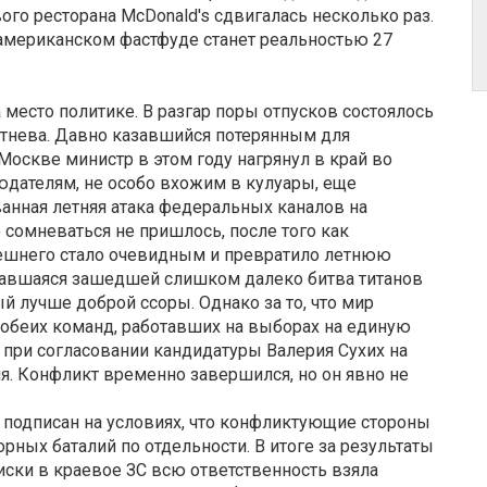
ого ресторана McDonald's сдвигалась несколько раз.
б американском фастфуде станет реальностью 27
 место политике. В разгар поры отпусков состоялось
тнева. Давно казавшийся потерянным для
оскве министр в этом году нагрянул в край во
дателям, не особо вхожим в кулуары, еще
ванная летняя атака федеральных каналов на
 сомневаться не пришлось, после того как
ешнего стало очевидным и превратило летнюю
азавшаяся зашедшей слишком далеко битва титанов
й лучше доб­рой ссоры. Однако за то, что мир
ы обеих команд, работавших на выборах на единую
 при согласовании кандидатуры Валерия Сухих на
я. Конфликт временно завершился, но он явно не
л подписан на условиях, что конфликтующие стороны
ных баталий по отдельности. В итоге за результаты
писки в краевое ЗС всю ответственность взяла