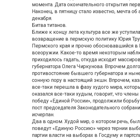
момента. Дата окончательного открытия перв
Наконец, в пятницу стало известно, мечта о
декабря.
Битва титанов.
Ближе к концу лета культура все же уступила
возвращение в пермскую политику Юрия Тру
Пермского края и прочно обосновавшийся в М
всеоружии. Какое-то время некоторым наблю
приходилось гадать, откуда исходит массиро
губернатора Олега Чиркунова. Впрочем долго
противостояние бывшего губернатора и нын
сонную пору в настоящий экшн. Впрочем, к
все-таки перешла в фазу худого мира, которы
оказался все-таки худым, говорит, что член
победу «Единой России», продолжили борьбу
пост председателя Законодательного собрани
исчерпан.
Два в одном. Худой мир, о котором речь, бы
поведут «Единую Россию» через тернии выбор
партии власти на выборах в Госдуму и партс