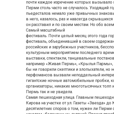
почти каждое изречение которых вызывало нас
Перми столь часто не случалось. Уходящий г
пьедесталов немало уже привычных знаковы
в него, казалось, раз и навсегда скрывшихся
он расставил и по своим местам. Но обо всем
Самый масштабный
фестиваль. Почти целый месяц этого года г
фестиваль, объединивший в своем содержани
российских и зарубежных участников, бесс
культурным мероприятием последнего време
выставки, спектакли, танцевальные постанов
например «Живая Пермь», «Крылья Пармы», «
бы ни говорили скептики и злопыхатели, но 
перфомансов вызвали неподдельный интерес
гигантские ночные автомобильные пробки, ко
организаторы, никаких многотысячных толп и
Пермь так и не увидела.
Самая пешеходная улица. Главным пешеходн
Кирова на участке от ул. Газеты «Звезда» до
десятилетних споров о том, нужен ли Перми 