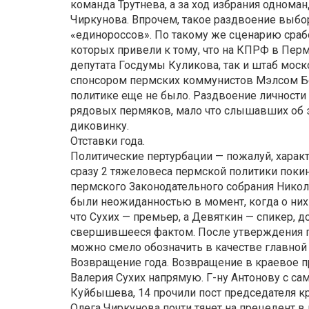
команда Трутнева, а за ход избрания однома
Чиркунова. Впрочем, такое раздвоение выбор
«единороссов». По такому же сценарию сраб
которых привели к тому, что на КПРФ в Пер
депутата Госдумы Куликова, так и штаб моск
спонсором пермских коммунистов Мэлсом Б
политике еще не было. Раздвоение личности 
рядовых пермяков, мало что слышавших об э
диковинку.
Отставки года.
Политические пертурбации — пожалуй, характ
сразу 2 тяжеловеса пермской политики покин
пермского Законодательного собрания Никол
были неожиданностью в момент, когда о них
что Сухих — премьер, а Девяткин — спикер, до
свершившееся фактом. После утверждения г-
можно смело обозначить в качестве главной 
Возвращение года. Возвращение в краевое п
Валерия Сухих напрямую. Г-ну Антонову с само
Куйбышева, 14 прочили пост председателя кр
Олега Чиркунова почти тянет на прецедент в