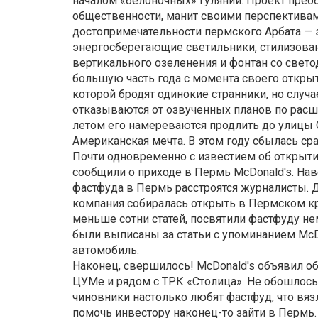
началом «белоночных» гуляний. Проект прео
общественности, манит своими перспектива
достопримечательности пермского Арбата — 
энергосберегающие светильники, стилизован
вертикального озеленения и фонтан со свето
большую часть года с момента своего откры
которой бродят одинокие странники, но случа
отказываются от озвученных планов по рас
летом его намереваются продлить до улицы 
Американская мечта. В этом году сбылась ср
Почти одновременно с известием об открыт
сообщили о приходе в Пермь McDonald's. Нав
фастфуда в Пермь расстроятся журналисты. Дл
компания собиралась открыть в Пермском к
меньше сотни статей, посвятили фастфуду не
были выписаны за статьи с упоминанием McDo
автомобиль.
Наконец, свершилось! McDonald's объявил об
ЦУМе и рядом с ТРК «Столица». Не обошлось 
чиновники настолько любят фастфуд, что вязл
помочь инвестору наконец-то зайти в Пермь.