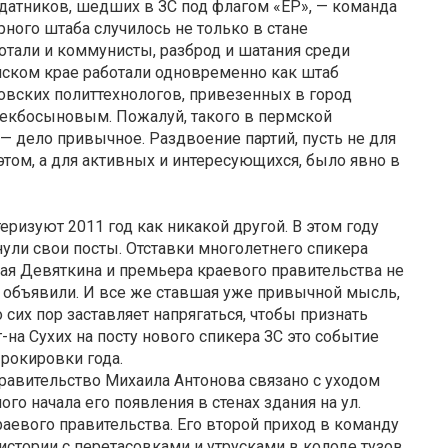
ндатников, шедших в ЗС под флагом «ЕР», — команда
ного штаба случилось не только в стане
отали и коммунисты, разброд и шатания среди
мском крае работали одновременно как штаб
овских политтехнологов, привезенных в город
екбосыновым. Пожалуй, такого в пермской
— дело привычное. Раздвоение партий, пусть не для
том, а для активных и интересующихся, было явно в
еризуют 2011 год как никакой другой. В этом году
ули свои посты. Отставки многолетнего спикера
ая Девяткина и премьера краевого правительства не
 объявили. И все же ставшая уже привычной мысль,
 сих пор заставляет напрягаться, чтобы признать
на Сухих на посту нового спикера ЗС это событие
рокировки года.
равительство Михаила Антонова связано с уходом
го начала его появления в стенах здания на ул.
аевого правительства. Его второй приход в команду
 истории с перетасовками и утрусками в колоде тузов