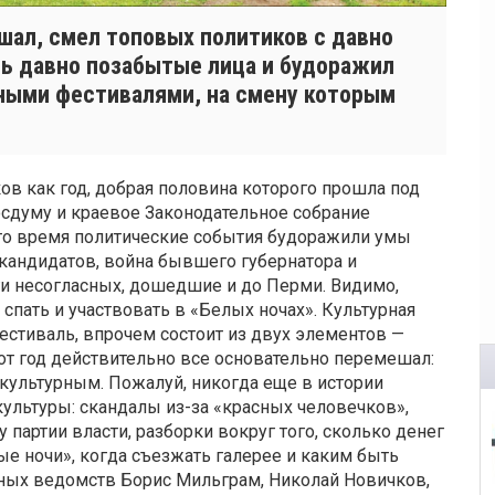
шал, смел топовых политиков с давно
ть давно позабытые лица и будоражил
ными фестивалями, на смену которым
ков как год, добрая половина которого прошла под
осдуму и краевое Законодательное собрание
 это время политические события будоражили умы
кандидатов, война бывшего губернатора и
и несогласных, дошедшие и до Перми. Видимо,
спать и участвовать в «Белых ночах». Культурная
естиваль, впрочем состоит из двух элементов —
тот год действительно все основательно перемешал:
 культурным. Пожалуй, никогда еще в истории
ультуры: скандалы из-за «красных человечков»,
партии власти, разборки вокруг того, сколько денег
е ночи», когда съезжать галерее и каким быть
урных ведомств Борис Мильграм, Николай Новичков,