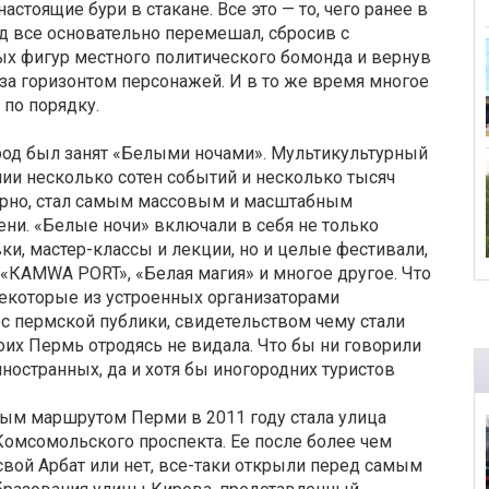
тоящие бури в стакане. Все это — то, чего ранее в
од все основательно перемешал, сбросив с
х фигур местного политического бомонда и вернув
 за горизонтом персонажей. И в то же время многое
 по порядку.
ород был занят «Белыми ночами». Мультикультурный
и несколько сотен событий и несколько тысяч
порно, стал самым массовым и масштабным
ни. «Белые ночи» включали в себя не только
ки, мастер-классы и лекции, но и целые фестивали,
КAMWA PORT», «Белая магия» и многое другое. Что
некоторые из устроенных организаторами
 пермской публики, свидетельством чему стали
их Пермь отродясь не видала. Что бы ни говорили
ностранных, да и хотя бы иногородних туристов
ым маршрутом Перми в 2011 году стала улица
 Комсомольского проспекта. Ее после более чем
свой Арбат или нет, все-таки открыли перед самым