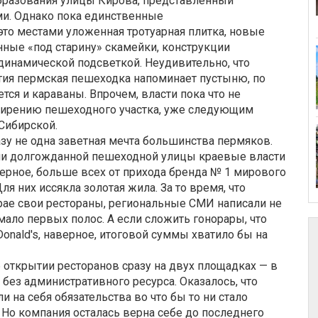
бразования улицы Кирова, представленный
ми. Однако пока единственные
это местами уложенная тротуарная плитка, новые
ные «под старину» скамейки, конструкции
динамической подсветкой. Неудивительно, что
тия пермская пешеходка напоминает пустыню, по
ется и караваны. Впрочем, власти пока что не
ширению пешеходного участка, уже следующим
Сибирской.
азу не одна заветная мечта большинства пермяков.
ии долгожданной пешеходной улицы краевые власти
ерное, больше всех от прихода бренда № 1 мирового
я них иссякла золотая жила. За то время, что
рае свои рестораны, региональные СМИ написали не
мало первых полос. А если сложить гонорары, что
nald's, наверное, итоговой суммы хватило бы на
 открытии ресторанов сразу на двух площадках — в
без административного ресурса. Оказалось, что
и на себя обязательства во что бы то ни стало
 Но компания осталась верна себе до последнего