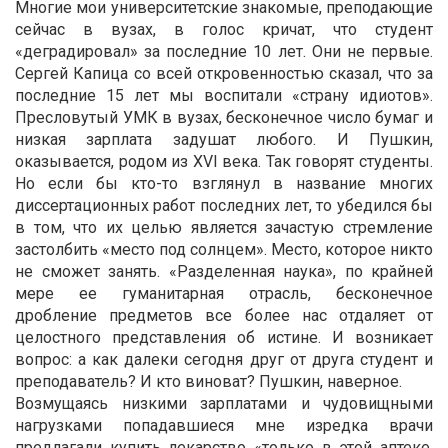
Многие мои университетские знакомые, преподающие
сейчас в вузах, в голос кричат, что студент
«деградировал» за последние 10 лет. Они не первые.
Сергей Капица со всей откровенностью сказал, что за
последние 15 лет мы воспитали «страну идиотов».
Пресловутый УМК в вузах, бесконечное число бумаг и
низкая зарплата задушат любого. И Пушкин,
оказывается, родом из XVI века. Так говорят студенты.
Но если бы кто-то взглянул в название многих
диссертационных работ последних лет, то убедился бы
в том, что их целью является зачастую стремление
застолбить «место под солнцем». Место, которое никто
не сможет занять. «Разделенная наука», по крайней
мере ее гуманитарная отрасль, бесконечное
дробление предметов все более нас отдаляет от
целостного представления об истине. И возникает
вопрос: а как далеки сегодня друг от друга студент и
преподаватель? И кто виноват? Пушкин, наверное.
Возмущаясь низкими зарплатами и чудовищными
нагрузками попадавшиеся мне изредка врачи
предлагали купить лекарство «только в этой аптеке,