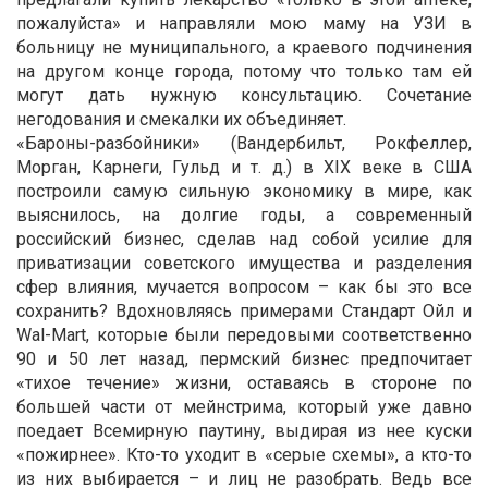
пожалуйста» и направляли мою маму на УЗИ в
больницу не муниципального, а краевого подчинения
на другом конце города, потому что только там ей
могут дать нужную консультацию. Сочетание
негодования и смекалки их объединяет.
«Бароны-разбойники» (Вандербильт, Рокфеллер,
Морган, Карнеги, Гульд и т. д.) в XIX веке в США
построили самую сильную экономику в мире, как
выяснилось, на долгие годы, а современный
российский бизнес, сделав над собой усилие для
приватизации советского имущества и разделения
сфер влияния, мучается вопросом – как бы это все
сохранить? Вдохновляясь примерами Стандарт Ойл и
Wal-Mart, которые были передовыми соответственно
90 и 50 лет назад, пермский бизнес предпочитает
«тихое течение» жизни, оставаясь в стороне по
большей части от мейнстрима, который уже давно
поедает Всемирную паутину, выдирая из нее куски
«пожирнее». Кто-то уходит в «серые схемы», а кто-то
из них выбирается – и лиц не разобрать. Ведь все