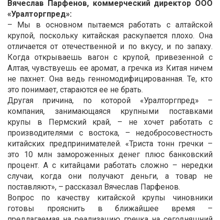
Вячеслав Парфенов, коммерческий директор ООО
«Уралторгпред»:
– Мы в основном пытаемся работать с алтайской
крупой, поскольку китайская раскупается плохо. Она
отличается от отечественной и по вкусу, и по запаху.
Когда открываешь вагон с крупой, привезенной с
Алтая, чувствуешь ее аромат, а гречка из Китая ничем
не пахнет. Она ведь генномодифицированная. Те, кто
это понимает, стараются ее не брать.
Другая причина, по которой «Уралторгпред» –
компания, занимающаяся крупными поставками
крупы в Пермский край, – не хочет работать с
производителями с востока, – недобросовестность
китайских предпринимателей. «Триста тонн гречки –
это 10 млн замороженных денег плюс банковский
процент. А с китайцами работать сложно – нередки
случаи, когда они получают деньги, а товар не
поставляют», – рассказал Вячеслав Парфенов.
Вопрос по качеству китайской крупы чиновники
готовы прояснить в ближайшее время –
предлагаемая на реализацию гречка на сегодняшний