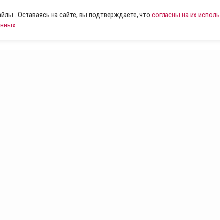
лы . Оставаясь на сайте, вы подтверждаете, что
согласны на их испол
анных