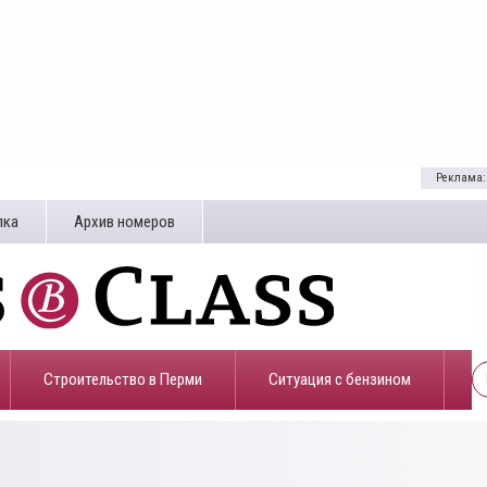
Реклама:
лка
Архив номеров
Строительство в Перми
​Ситуация с бензином