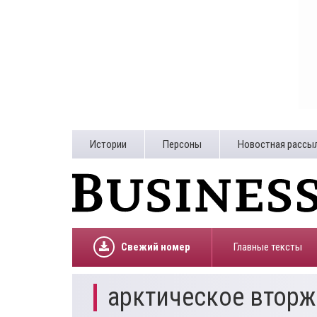
Истории
Персоны
Новостная рассы
Свежий номер
Главные тексты
арктическое втор