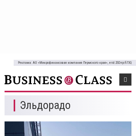
Реклама: АО «Микрофинансовая компания Пермского края», erid:2SDnjcfi73Q
Эльдорадо