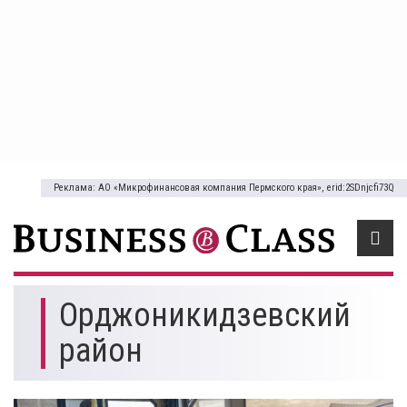
Реклама: АО «Микрофинансовая компания Пермского края», erid:2SDnjcfi73Q
Орджоникидзевский
район