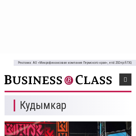
Реклама: АО «Микрофинансовая компания Пермского края», erid:2SDnjcfi73Q
Кудымкар