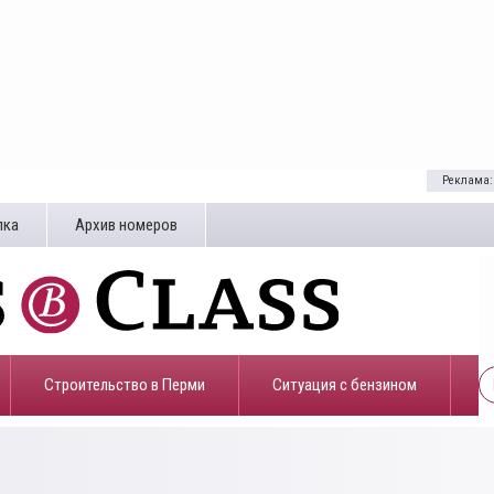
Реклама:
лка
Архив номеров
Строительство в Перми
​Ситуация с бензином