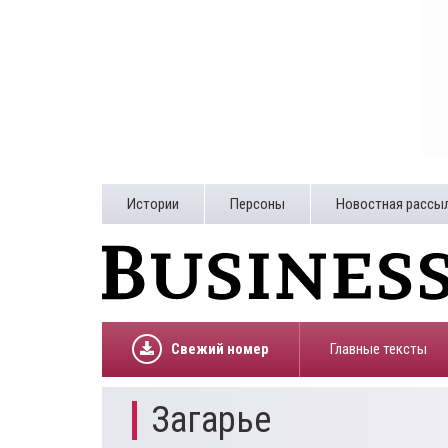
Истории
Персоны
Новостная рассы
Свежий номер
Главные тексты
Загарье