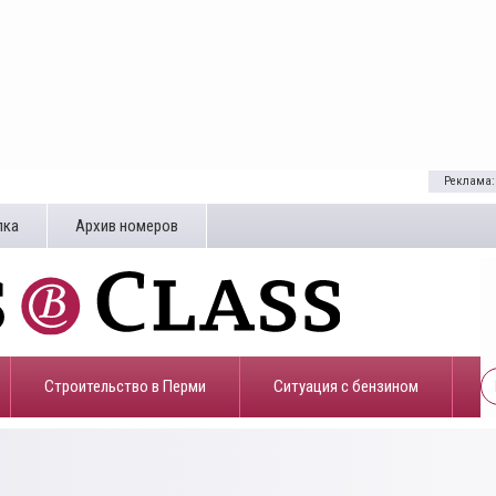
Реклама:
лка
Архив номеров
Строительство в Перми
​Ситуация с бензином