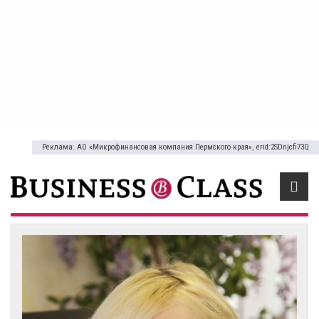
Реклама: АО «Микрофинансовая компания Пермского края», erid:2SDnjcfi73Q