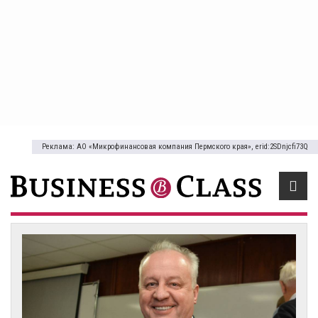
Реклама: АО «Микрофинансовая компания Пермского края», erid:2SDnjcfi73Q