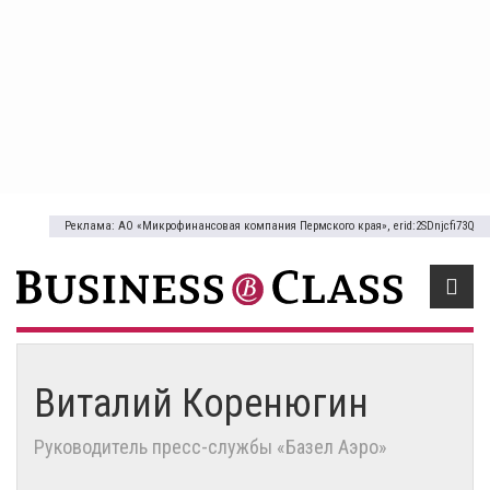
Реклама: АО «Микрофинансовая компания Пермского края», erid:2SDnjcfi73Q
Виталий Коренюгин
Руководитель пресс-службы «Базел Аэро»