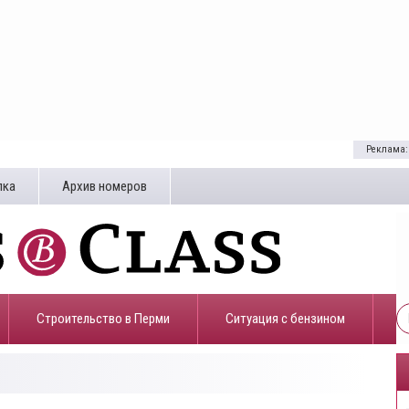
Реклама:
лка
Архив номеров
Строительство в Перми
​Ситуация с бензином