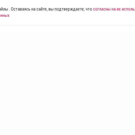
лы . Оставаясь на сайте, вы подтверждаете, что
согласны на их испол
анных