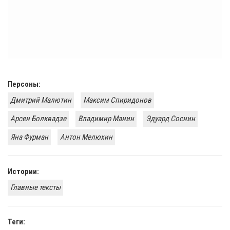
Персоны:
Дмитрий Малютин
Максим Спиридонов
Арсен Болквадзе
Владимир Манин
Эдуард ​Соснин
​Яна Фурман
​Антон Мелюхин
Истории:
Главные тексты
Теги: