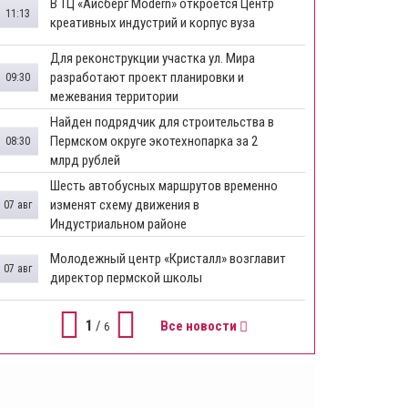
​В ТЦ «Айсберг Modern» откроется Центр
11:13
креативных индустрий и корпус вуза
Для реконструкции участка ул. Мира
разработают проект планировки и
09:30
межевания территории
Найден подрядчик для строительства в
Пермском округе экотехнопарка за 2
08:30
млрд рублей
Шесть автобусных маршрутов временно
изменят схему движения в
07 авг
Индустриальном районе
Молодежный центр «Кристалл» возглавит
07 авг
директор пермской школы
1
/
Все новости
6