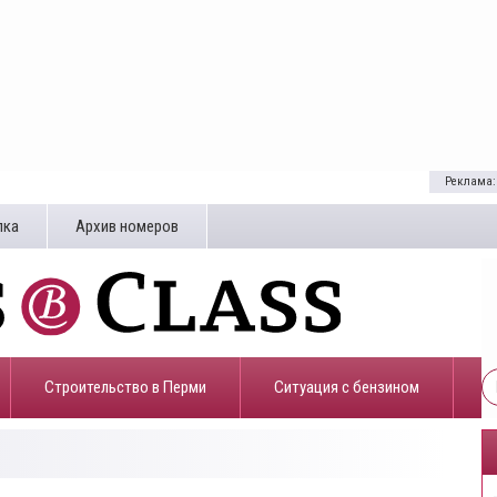
Реклама:
лка
Архив номеров
Строительство в Перми
​Ситуация с бензином