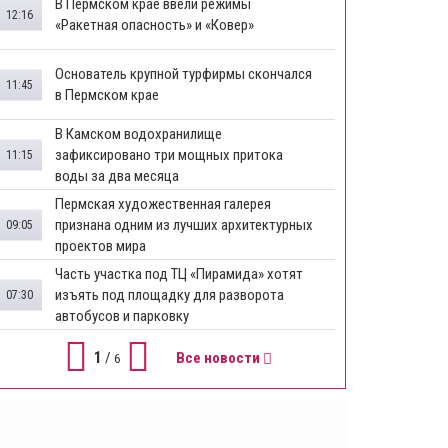
В Пермском крае ввели режимы
12:16
«Ракетная опасность» и «Ковер»
Основатель крупной турфирмы скончался
11:45
в Пермском крае
В Камском водохранилище
зафиксировано три мощных притока
11:15
воды за два месяца
Пермская художественная галерея
признана одним из лучших архитектурных
09:05
проектов мира
Часть участка под ТЦ «Пирамида» хотят
изъять под площадку для разворота
07:30
автобусов и парковку
1
/
Все новости
6