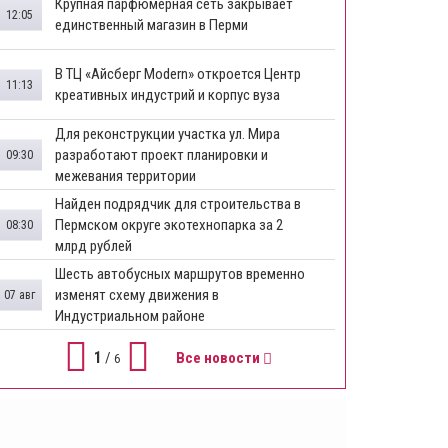
​Крупная парфюмерная сеть закрывает
12:05
единственный магазин в Перми
​В ТЦ «Айсберг Modern» откроется Центр
11:13
креативных индустрий и корпус вуза
Для реконструкции участка ул. Мира
разработают проект планировки и
09:30
межевания территории
Найден подрядчик для строительства в
Пермском округе экотехнопарка за 2
08:30
млрд рублей
Шесть автобусных маршрутов временно
изменят схему движения в
07 авг
Индустриальном районе
1
/
Все новости
6