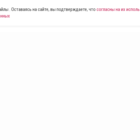
лы . Оставаясь на сайте, вы подтверждаете, что
согласны на их испол
анных