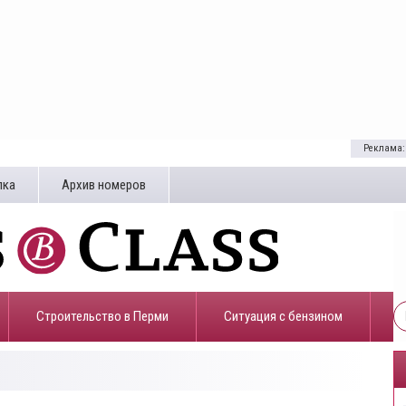
Реклама:
лка
Архив номеров
Строительство в Перми
​Ситуация с бензином