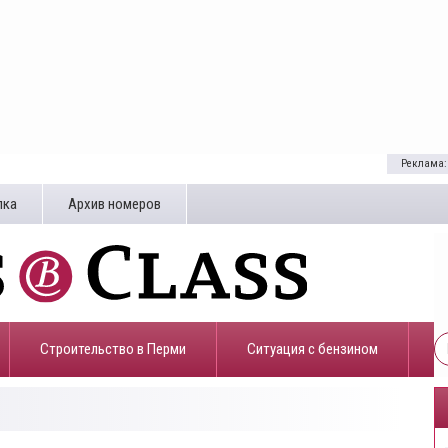
Реклама:
лка
Архив номеров
Строительство в Перми
​Ситуация с бензином