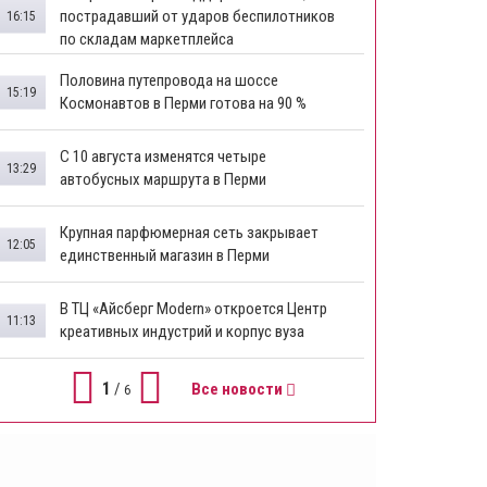
пострадавший от ударов беспилотников
16:15
по складам маркетплейса
​Половина путепровода на шоссе
15:19
Космонавтов в Перми готова на 90 %
​С 10 августа изменятся четыре
13:29
автобусных маршрута в Перми
​Крупная парфюмерная сеть закрывает
12:05
единственный магазин в Перми
​В ТЦ «Айсберг Modern» откроется Центр
11:13
креативных индустрий и корпус вуза
1
/
Все новости
6