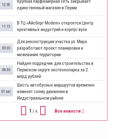
​Крупная парфюмерная сеть закрывает
12:05
единственный магазин в Перми
​В ТЦ «Айсберг Modern» откроется Центр
11:13
креативных индустрий и корпус вуза
Для реконструкции участка ул. Мира
разработают проект планировки и
09:30
межевания территории
Найден подрядчик для строительства в
Пермском округе экотехнопарка за 2
08:30
млрд рублей
Шесть автобусных маршрутов временно
изменят схему движения в
07 авг
Индустриальном районе
1
/
Все новости
6