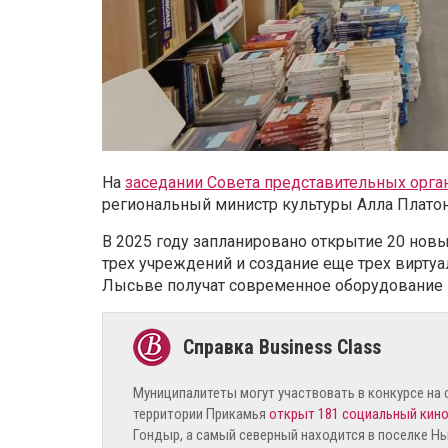
На
заседании Совета представительных орг
региональный министр культуры Алла Платоно
В 2025 году запланировано открытие 20 нов
трех учреждений и создание еще трех вирту
Лысьве получат современное оборудование –
Муниципалитеты могут участвовать в конкурсе на
территории Прикамья
открыт 181 социальный кин
Гондыр, а самый северный находится в поселке Н