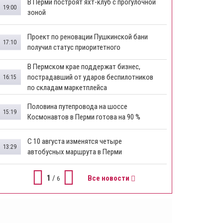
В Перми построят яхт-клуб с прогулочной
19:00
зоной
​Проект по реновации Пушкинской бани
17:10
получил статус приоритетного
​В Пермском крае поддержат бизнес,
пострадавший от ударов беспилотников
16:15
по складам маркетплейса
​Половина путепровода на шоссе
15:19
Космонавтов в Перми готова на 90 %
​С 10 августа изменятся четыре
13:29
автобусных маршрута в Перми
1
/
Все новости
6