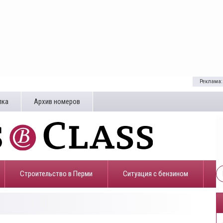
Реклама:
лка
Архив номеров
Строительство в Перми
​Ситуация с бензином