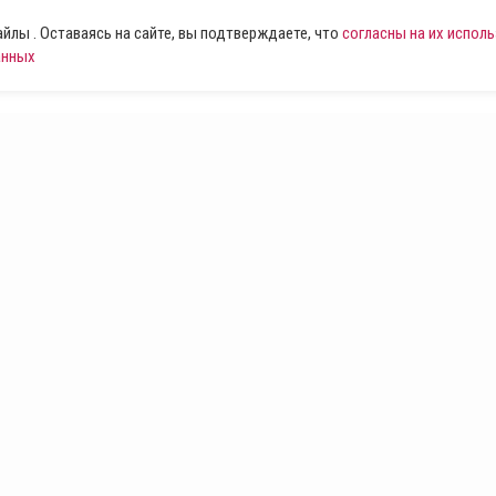
лы . Оставаясь на сайте, вы подтверждаете, что
согласны на их испол
анных