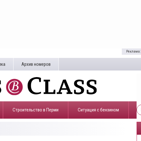
Реклама:
лка
Архив номеров
Строительство в Перми
​Ситуация с бензином