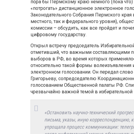
пора бы Пермскому краю немного (пока что)
«потрогать» дистанционное электронное голо
Законодательного Собрания Пермского края в
местного, так и федерального уровня), обще
комиссии – обсудить, как все пройдет и поч
цифровому государству.
Открыл встречу председатель Избирательной
отметивший, что важными составляющими по
выборов в РФ, во время которых применялос
относительно такой формы волеизъявления и
электронном голосовании. Он передал слово
Григорьеву, сопредседателю Координационн
голосованием Общественной палаты РФ. Спик
чрезвычайно важной темой в избирательной 
«Остановить научно-технический прогре
письма, указы, иную корреспонденцию, к
упрощала процесс коммуникации: телегр