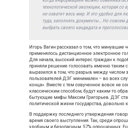
когда информацией можно обмениваться 
технологической эволюции, которая со в
не охватит весь мир. И это удобно для л
туда, заполнять документы… Но совсем др
выбрать своего кандидата и проголосоват
Игорь Вагин рассказал о том, что минувшие 
применялось дистанционное электронное го
Для начала, высокий интерес граждан к под
приняли решение голосовать именно таким с
выразился в том, что разрыв между числом 
пользователей ДЭГ минимален – во всех слу
конца». Вместе с тем озвученное вовсе не озн
классическим способом, будут каким-то обра
бытующие мифы Максим Григорьев. ДЭГ стан
политической жизни государства, довольно 
В поддержку последнего утверждения говоря
время своего выступления. Так, среди опро
удобным и безопасным, 57% опрошенных. Еще