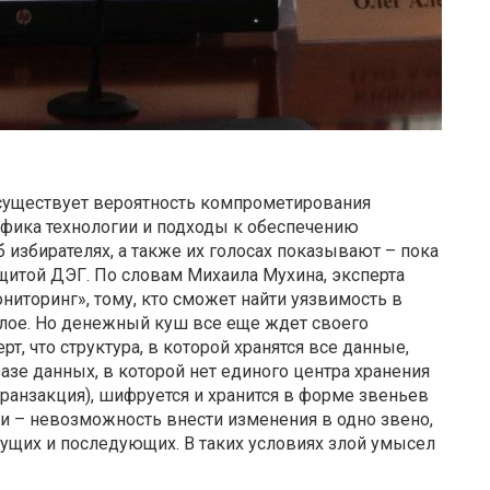
 существует вероятность компрометирования
ифика технологии и подходы к обеспечению
избирателях, а также их голосах показывают – пока
ащитой ДЭГ. По словам Михаила Мухина, эксперта
торинг», тому, кто сможет найти уязвимость в
алое. Но денежный куш все еще ждет своего
рт, что структура, в которой хранятся все данные,
азе данных, в которой нет единого центра хранения
транзакция), шифруется и хранится в форме звеньев
и – невозможность внести изменения в одно звено,
дущих и последующих. В таких условиях злой умысел