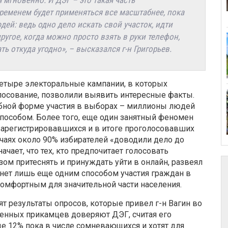
мгновенно. И ДЭГ – это такая часть
ременем будет применяться все масштабнее, пока
юдей: ведь одно дело искать свой участок, идти
угое, когда можно просто взять в руки телефон,
ь откуда угодно», – высказался г-н Григорьев.
четыре электоральные кампании, в которых
лосование, позволили выявить интересные факты.
обной форме участия в выборах – миллионы людей
пособом. Более того, еще один занятный феномен
зарегистрировавшихся и в итоге проголосовавших
чаях около 90% избирателей «доводили дело до
ачает, что тех, кто предпочитает голосовать
зом притеснять и принуждать уйти в онлайн, развеял
ет лишь еще одним способом участия граждан в
комфортным для значительной части населения.
т результаты опросов, которые привел г-н Вагин во
шенных прикамцев доверяют ДЭГ, считая его
 12% пока в числе сомневающихся и хотят для