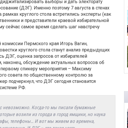
 диджитализировать выборы и дать электорату
сование (ДЭГ). Именно поэтому 7 августа в стенах
 рамках круглого стола встретились эксперты (как
ственники и представители краевой избирательной
ему сейчас самое время сделать шаг навстречу
 комиссии Пермского края Игорь Вагин,
вестки круглого стола станут анализ предыдущих
ь ДЭГ, оценка запросов от избирателей
, наконец, обсуждение актуальных вопросов об
 первому спикеру мероприятия – Максиму
ого совета по общественному контролю за
ер подчеркнул, что ДЭГ сегодня становится
системе РФ.
сс невозможно. Когда-то мы писали бумажные
оторые возили из города в город ямщики, но наука
афы, телефоны… И вот мы живем во времена,