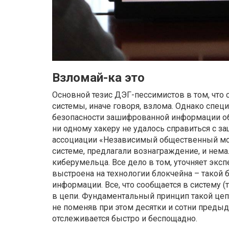
Взломай-ка это
Основной тезис ДЭГ-пессимистов в том, что
системы, иначе говоря, взлома. Однако спец
безопасности зашифрованной информации об 
ни одному хакеру не удалось справиться с з
ассоциации «Независимый общественный мони
системе, предлагали вознаграждение, и нем
киберумельца. Все дело в том, уточняет экспе
выстроена на технологии блокчейна – такой б
информации. Все, что сообщается в систему (
в цепи. Фундаментальный принцип такой цеп
не поменяв при этом десятки и сотни преды
отслеживается быстро и беспощадно.