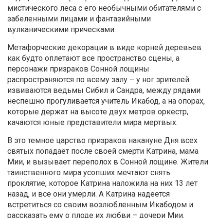
мистического леса с его необычными обитателями с
забеленными лицами и фантазийными
вулканическими прическами.
Метафорческие декорации в виде корней деревьев
как будто оплетают все пространство сцены, а
персонажи призраков Сонной лощины
распространяются по всему залу – у ног зрителей
извиваются ведьмы Сибил и Сандра, между рядами
неспешно прогуливается учитель Икабод, а на опорах,
которые держат на высоте двух метров оркестр,
качаются юные представители мира мертвых.
В это темное царство призраков накануне Дня всех
святых попадает после своей смерти Катрина, мама
Мии, и вызывает переполох в Сонной лощине. Жители
таинственного мира усопших мечтают снять
проклятие, которое Катрина наложила на них 13 лет
назад, и все они умерли. А Катрина надеется
встретиться со своим возлюбленным Икабодом и
рассказать ему о плоде их любви – дочери Мии.