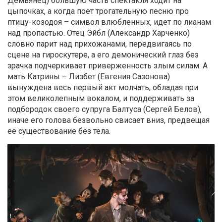
Демьянец) большую часть спектакля ходит на
цыпочках, а когда поет трогательную песню про
птицу-козодоя – символ влюбленных, идет по лианам
над пропастью. Отец Эйбл (Александр Харченко)
словно парит над прихожанами, передвигаясь по
сцене на гироскутере, а его демонический глаз без
зрачка подчеркивает приверженность злым силам. А
мать Катрины – Лизбет (Евгения Сазонова)
вынуждена весь первый акт молчать, обладая при
этом великолепным вокалом, и поддерживать за
подбородок своего супруга Балтуса (Сергей Белов),
иначе его голова безвольно свисает вниз, предвещая
ее существование без тела.