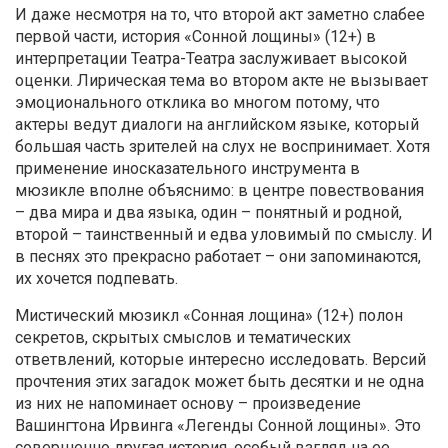
И даже несмотря на то, что второй акт заметно слабее
первой части, история «Сонной лощины» (12+) в
интерпретации Театра-Театра заслуживает высокой
оценки. Лирическая тема во втором акте не вызывает
эмоционального отклика во многом потому, что
актеры ведут диалоги на английском языке, который
большая часть зрителей на слух не воспринимает. Хотя
применение иносказательного инструмента в
мюзикле вполне объяснимо: в центре повествования
– два мира и два языка, один – понятный и родной,
второй – таинственный и едва уловимый по смыслу. И
в песнях это прекрасно работает – они запоминаются,
их хочется подпевать.
Мистический мюзикл «Сонная лощина» (12+) полон
секретов, скрытых смыслов и тематических
ответвлений, которые интересно исследовать. Версий
прочтения этих загадок может быть десятки и не одна
из них не напоминает основу – произведение
Вашингтона Ирвинга «Легенды Сонной лощины». Это
совершенно другая история, особый взгляд на ее