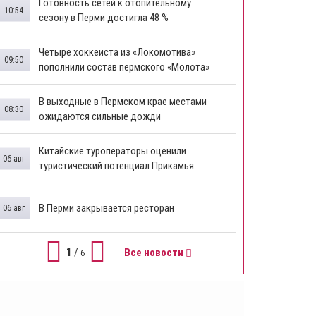
Готовность сетей к отопительному
10:54
сезону в Перми достигла 48 %
Четыре хоккеиста из «Локомотива»
09:50
пополнили состав пермского «Молота»
В выходные в Пермском крае местами
08:30
ожидаются сильные дожди
Китайские туроператоры оценили
06 авг
туристический потенциал Прикамья
В Перми закрывается ресторан
06 авг
1
/
Все новости
6