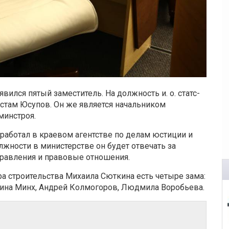
вился пятый заместитель. На должность и. о. статс-
устам Юсупов. Он же является начальником
минстроя.
работал в краевом агентстве по делам юстиции и
жности в министерстве он будет отвечать за
правления и правовые отношения.
а строительства Михаила Сюткина есть четыре зама:
аина Минх, Андрей Колмогоров, Людмила Воробьева.