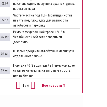
признана одним из лучших архитектурных
09:05
проектов мира
Часть участка под ТЦ «Пирамида» хотят
изъять под площадку для разворота
07:30
автобусов и парковку
Ремонт федеральной трассы М-5 в
Челябинской области завершили
05 авг
досрочно
​В Перми продлили автобусный маршрут в
05 авг
отдаленном районе
​Порядка 40 % водителей в Пермском крае
стали реже ездить на авто из-за роста
05 авг
цен на бензин
1
/
Все новости
6