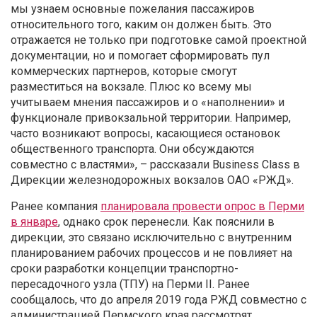
мы узнаем основные пожелания пассажиров
относительного того, каким он должен быть. Это
отражается не только при подготовке самой проектной
документации, но и помогает сформировать пул
коммерческих партнеров, которые смогут
разместиться на вокзале. Плюс ко всему мы
учитываем мнения пассажиров и о «наполнении» и
функционале привокзальной территории. Например,
часто возникают вопросы, касающиеся остановок
общественного транспорта. Они обсуждаются
совместно с властями», – рассказали Business Class в
Дирекции железнодорожных вокзалов ОАО «РЖД».
Ранее компания
планировала провести опрос в Перми
в январе
, однако срок перенесли. Как пояснили в
дирекции, это связано исключительно с внутренним
планированием рабочих процессов и не повлияет на
сроки разработки концепции транспортно-
пересадочного узла (ТПУ) на Перми II. Ранее
сообщалось, что до апреля 2019 года РЖД совместно с
администрацией Пермского края рассмотрят