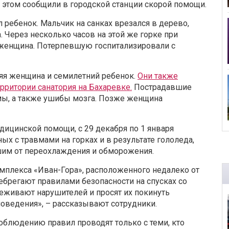
об этом сообщили в городской станции скорой помощи.
 ребенок. Мальчик на санках врезался в дерево,
 Через несколько часов на этой же горке при
 женщина. Потерпевшую госпитализировали с
яя женщина и семилетний ребенок.
Они также
ерритории санатория на Бахаревке.
Пострадавшие
ы, а также ушибы мозга. Позже женщина
дицинской помощи, с 29 декабря по 1 января
ых с травмами на горках и в результате гололеда,
шим от переохлаждения и обморожения.
мплекса «Иван-Гора», расположенного недалеко от
небрегают правилами безопасности на спусках со
слеживают нарушителей и просят их покинуть
оведения», – рассказывают сотрудники.
облюдению правил проводят только с теми, кто