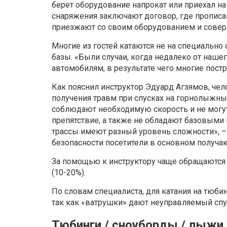
берет оборудование напрокат или приехал 
снаряжения заключают договор, где пропис
приезжают со своим оборудованием и совер
Многие из гостей катаются не на специально
базы. «Были случаи, когда недалеко от наш
автомобилям, в результате чего многие пост
Как пояснил инструктор Эдуард Агзямов, чел
получения травм при спусках на горнолыжн
соблюдают необходимую скорость и не могут
препятствие, а также не обладают базовыми н
трассы имеют разный уровень сложности», 
безопасности посетители в основном получа
За помощью к инструктору чаще обращаются
(10-20%).
По словам специалиста, для катания на тюб
так как «ватрушки» дают неуправляемый спу
Тюбинги / сноуборды / лыжи.