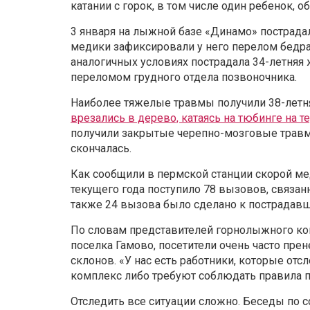
катании с горок, в том числе один ребенок, 
3 января на лыжной базе «Динамо» пострадал
медики зафиксировали у него перелом бедра.
аналогичных условиях пострадала 34-летняя
переломом грудного отдела позвоночника.
Наиболее тяжелые травмы получили 38-летн
врезались в дерево, катаясь на тюбинге на т
получили закрытые черепно-мозговые травм
скончалась.
Как сообщили в пермской станции скорой ме
текущего года поступило 78 вызовов, связанн
также 24 вызова было сделано к пострадав
По словам представителей горнолыжного ко
поселка Гамово, посетители очень часто пре
склонов. «У нас есть работники, которые от
комплекс либо требуют соблюдать правила п
Отследить все ситуации сложно. Беседы по с