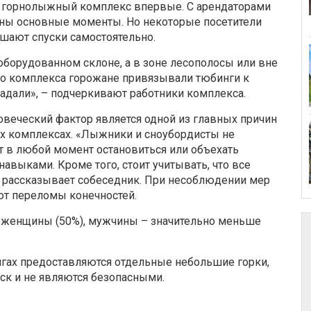
на горнолыжный комплекс впервые. С арендаторами
аны основные моменты. Но некоторые посетители
шают спуски самостоятельно.
 оборудованном склоне, а в зоне лесополосы или вне
его комплекса горожане привязывали тюбинги к
радали», – подчеркивают работники комплекса.
овеческий фактор является одной из главных причин
ых комплексах. «Лыжники и сноубордисты не
 в любой момент остановиться или объехать
авыками. Кроме того, стоит учитывать, что все
– рассказывает собеседник. При несоблюдении мер
ют переломы конечностей.
 женщины (50%), мужчины – значительно меньше
ингах предоставляются отдельные небольшие горки,
ск и не являются безопасными.