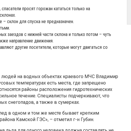
 спасатели просят горожан кататься только на
склонах.
е – склон для спуска не предназначен.
тьми.
ых заездов с нижней части склона и только потом – чуть
акже направление движения.
авляют другие посетители, которые могут двигаться со
и людей на водных объектах краевого МЧС Владимир
усовых температурах есть места, где запрещено
м относятся районы расположения гидротехнических
 сильное течение. Специалисты подчеркивают, что
ых снегопадов, а также в сумерках.
лед в одном и том же месте бывает крепким
района Камской ГЭС», – отметил г-н Губин.
на льда для одного человека должна составлять не