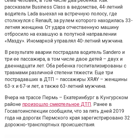
семь человек, в том числе два ребенка. Как
рассказали Business Class в ведомстве, 44-летний
водитель Lada выехал на встречную полосу, где
столкнулся с Renault, за рулем которого находилась 33-
летняя женщина. От удара отчественную машину
отбросило на ехавшую в попутной направлении
«Мазду»
. Иномаркой управлял 40-летний мужчина.
В результате аварии пострадала водитель Sandero
и
три ее пассажира, в том числе двое детей –
двух и
двеннадцати лет. Оба ребенка госпитализированы с
травмами различной степени тяжести. Еще три
пострадавших в ДТП –
пассажиры XRAY
–
женщины
63-х и 67-и лет, а также 63-летний мужчина.
Вчера на трассе Пермь – Екатеринбург в Кунгурском
районе
произошло смертельное ДТП
. Ранее в
Госавтоинспекции сообщили, что за пять дней 2019
года на дорогах Пермского края зарегистрировано 32
дорожно-транспортных происшествия.