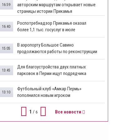
авторским маршрутам открывает новые
16:59
страницы истории Прикамья
Роспотребнадзор Прикамья оказал
16:40
более 1,1 тыс. госуслуг в июле
В аэропорту Большое Савино
15:05
продолжаются работы по реконструкции
Для благоустройства двух платных
13:45
парковок в Перми ищут подрядчика
Футбольный клуб «Амкар Пермь»
13:10
пополнился новым игроком
1
/
Все новости
6