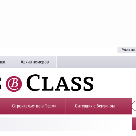
Реклама:
лка
Архив номеров
Строительство в Перми
​Ситуация с бензином