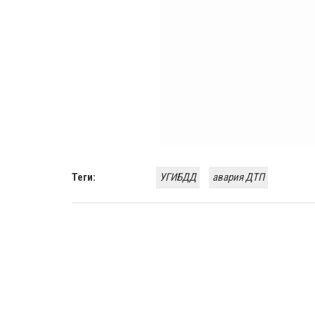
Теги:
УГИБДД
авария ДТП