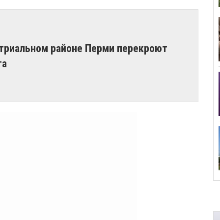
триальном районе Перми перекроют
та