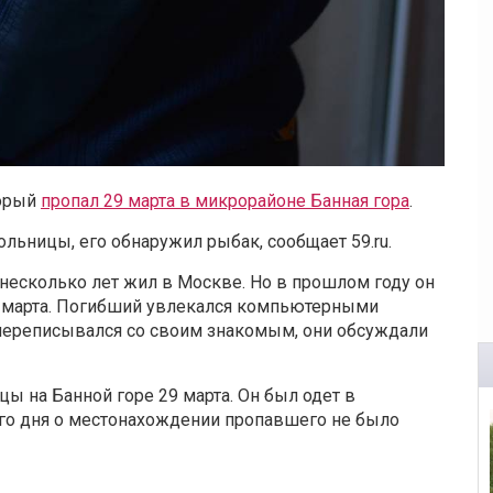
торый
пропал 29 марта в микрорайоне Банная гора
.
льницы, его обнаружил рыбак, сообщает 59.ru.
несколько лет жил в Москве. Но в прошлом году он
ца марта. Погибший увлекался компьютерными
н переписывался со своим знакомым, они обсуждали
ы на Банной горе 29 марта. Он был одет в
го дня о местонахождении пропавшего не было