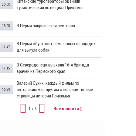
Китайские туроператоры оценили
20:00
туристический потенциал Прикамья
В Перми закрывается ресторан
18:05
​В Перми обустроят семь новых площадок
17:47
для выгула собак
В Северодонецк выехала 16-я бригада
17:15
врачей из Пермского края
​Валерий Сухих: каждый фильм по
авторским маршрутам открывает новые
16:59
страницы истории Прикамья
1
/
Все новости
6