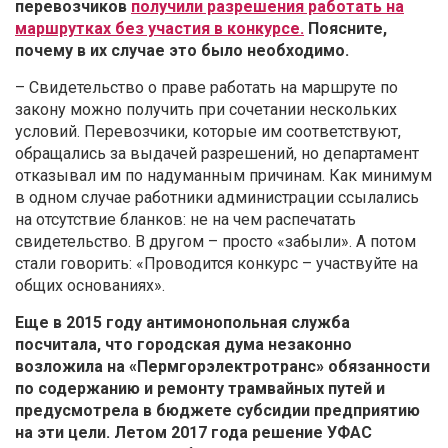
перевозчиков
получили разрешения работать на
маршрутках без участия в конкурсе.
Поясните,
почему в их случае это было необходимо.
– Свидетельство о праве работать на маршруте по
закону можно получить при сочетании нескольких
условий. Перевозчики, которые им соответствуют,
обращались за выдачей разрешений, но департамент
отказывал им по надуманным причинам. Как минимум
в одном случае работники администрации ссылались
на отсутствие бланков: не на чем распечатать
свидетельство. В другом – просто «забыли». А потом
стали говорить: «Проводится конкурс – участвуйте на
общих основаниях».
Еще в 2015 году антимонопольная служба
посчитала, что городская дума незаконно
возложила на «Пермгорэлектротранс» обязанности
по содержанию и ремонту трамвайных путей и
предусмотрела в бюджете субсидии предприятию
на эти цели. Летом 2017 года решение УФАС