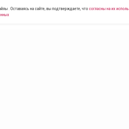
лы . Оставаясь на сайте, вы подтверждаете, что
согласны на их испол
анных