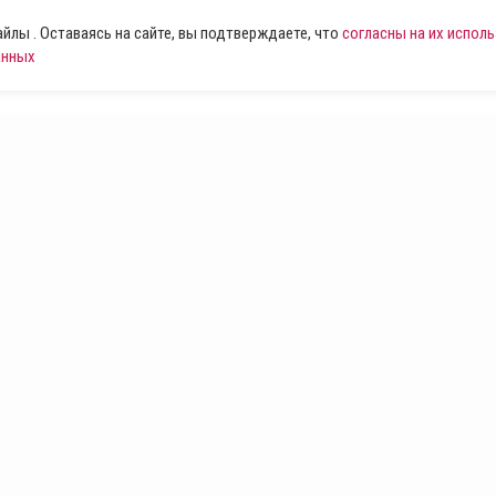
лы . Оставаясь на сайте, вы подтверждаете, что
согласны на их испол
анных