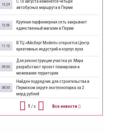
​С 10 августа изменятся четыре
13:29
автобусных маршрута в Перми
​Крупная парфюмерная сеть закрывает
12:05
единственный магазин в Перми
​В ТЦ «Айсберг Modern» откроется Центр
11:13
креативных индустрий и корпус вуза
Для реконструкции участка ул. Мира
разработают проект планировки и
09:30
межевания территории
Найден подрядчик для строительства в
Пермском округе экотехнопарка за 2
08:30
млрд рублей
1
/
Все новости
6