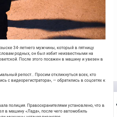
озыске 34-летнего мужчины, который в пятницу
 словам родных, он был избит неизвестными на
ветской. После этого посажен в машину и увезен в
льный репост... Просим откликнуться всех, кто
сь с видеорегистратора», — обратились в соцсетях к
вала полиция. Правоохранителями установлено, что в
 сел в машину «Лада», после чего автомобиль
бели мужчины устанавливаются.