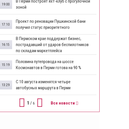
В Перми построят яхт-клуб с прогулочной
19:00
зоной
​Проект по реновации Пушкинской бани
17:10
получил статус приоритетного
​В Пермском крае поддержат бизнес,
пострадавший от ударов беспилотников
16:15
по складам маркетплейса
​Половина путепровода на шоссе
15:19
Космонавтов в Перми готова на 90 %
​С 10 августа изменятся четыре
13:29
автобусных маршрута в Перми
1
/
Все новости
6