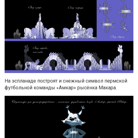
На эспланаде построят и снежный символ пермской
футбольной команды «Амкар» рысёнка Макара.