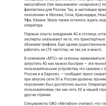
масштабное (так называемое «ковровое») пок
фантастики для России. Так, в настоящее вр
поколения» в Москве, Сочи, Краснодаре, Нов
Уфе, Казани. Уралу также осталось ждать не
оператора.
Первые опыты внедрения 4G в столице, кст
эксперты указывают на то, что транспортны
объемам трафика. Еще одним существенным о
работать на LTE-частотах, не так уж и много.
В компании «МТС» не склонны замахиваться 
запустить 4G как можно быстрее — эта техно
пользовательские устройства, что связано с
России и в Европе», — сообщает пресс-секре
при запуске сети 3G в России уровень прони
поколения» был достаточно высок. Оператор
пользователями, так как сеть 3G в нашей стр
других странах.
Специалисты ОАО «МегаФон» считают, что гл