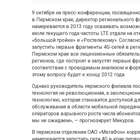
9 октября на пресс-конфе­ренции, посвящен
в Пермском крае, директор регионального ф
намеревается в 2013 году осваивать возможн
июле текущего года частоты LTE отдали на 
«большой тройке» и «Ростелекому». Соглас
запустить первые фрагменты 4G-сетей в реги
Пермском крае все лицензионные обязатель
регионов, где построят и запустят первые ф
соответствии с проводимым анализом и форм
этому вопросу будет к концу 2012 года.
Однако руководитель пермского филиала пос
технология не революционная, а эволюционн
технологию, которая становится доступной д
обслуживания в области мобильной передачи 
операторов взрывного роста числа абоненто
мы не ожидаем», — прогнозирует Микуров.
В пермском отделении ОАО «МегаФон» корре
намеревается запустить сети 4G в крае перв