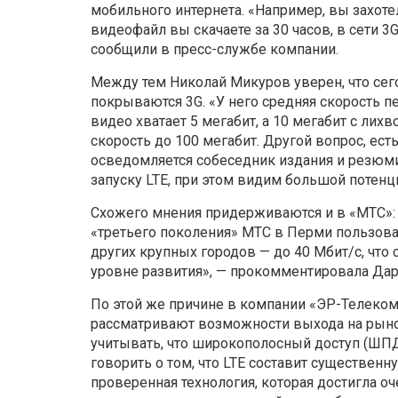
мобильного интернета. «Например, вы захоте
видеофайл вы скачаете за 30 часов, в сети 3G 
сообщили в пресс-службе компании.
Между тем Николай Микуров уверен, что сег
покрываются 3G. «У него средняя скорость пе
видео хватает 5 мегабит, а 10 мегабит с лих
скорость до 100 мегабит. Другой вопрос, ест
осведомляется собеседник издания и резюми
запуску LTE, при этом видим большой потенци
Схожего мнения придерживаются и в «МТС»: «
«третьего поколения» МТС в Перми пользоват
других крупных городов — до 40 Мбит/c, что
уровне развития», — прокомментировала Дар
По этой же причине в компании «ЭР-Телеком»
рассматривают возможности выхода на рынок
учитывать, что широкополосный доступ (ШПД)
говорить о том, что LTE составит существе
проверенная технология, которая достигла оч