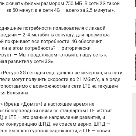
ли скачать фильм размером 750 МБ. В сети 2G такой
— за 50 минут, а в сети 4G — всего за 2,5 минуты», —
одняшние потребности пользователя с лихвой
редачи — 2-4 мегабит в секунду, для просмотра
вой покрывает все потребности. 4G обеспечит
ь ли в этом потребность? — риторически
рует: — Мы продолжаем готовить нашу сеть к
ал развития у сети 3G».
Ресурс 3G сегодня еще далеко не исчерпан, и в сети
ели могут получить скорости до 21 Мбит/с, а в ряде
 сопоставимо с возможностями сети LTE на текущем
ья Вольхина.
 (бренд «Дом.ru») в настоящее время не
 беспроводной связи со стандартом LTE: «Стоит
 и LTE — это разные направления развития, и
нную конкуренцию ШПД, не совсем верно. ШПД —
ень высокого уровня надежности, а LTE — новая