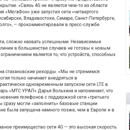
рытие. «Связь 4G не является чем-то из области
емя «МегаФон» уже запустил сети «четвертого
осибирске, Владивостоке, Самаре, Санкт-Петербурге,
долго», — прокомментировали в пресс-службе
ати, сложно назвать успешными. Независимые
е линии в большинстве случаев не готовы к новым
граничением является то, что устройств, способных
на стахановские рекорды. «Мы не стремимся
логия только начинает внедряться в
 практически одновременным запуском сети LTE в
тарь «МТС УРАЛ» Дарья Вольхина и напоминает, что
кновения телефонов с поддержкой сети «третьего
ы сразу могли «заполнить» базовые станции
ане была запущена намного позже, чем в Европе и в
авное преимущество сети 4G — это высокая скорость