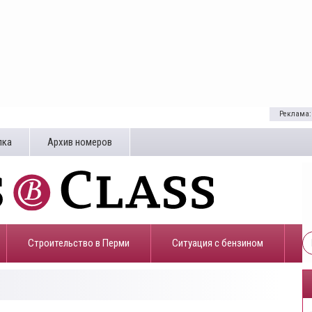
Реклама:
лка
Архив номеров
Строительство в Перми
​Ситуация с бензином