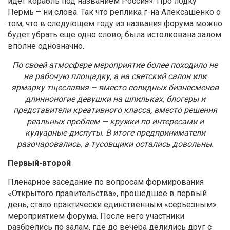
идет корабль под названием Россия». Про лодку
Пермь – ни слова. Так что реплика г-на Алексашенко о
том, что в следующем году из названия форума можно
будет убрать еще одно слово, была истолкована залом
вполне однозначно.
По своей атмосфере мероприятие более походило не
на рабочую площадку, а на светский салон или
ярмарку тщеславия – вместо солидных бизнесменов
длинноногие девушки на шпильках, блогеры и
представители креативного класса, вместо решения
реальных проблем — кружки по интересами и
кулуарные диспуты. В итоге предприниматели
разочаровались, а тусовщики остались довольны.
Первый-второй
Пленарное заседание по вопросам формирования
«Открытого правительства», прошедшее в первый
день, стало практически единственным «серьезным»
мероприятием форума. После него участники
разбрелись по залам, где до вечера делились друг с