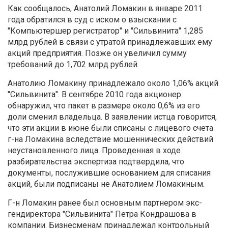
Как сообщалось, Анатолий Ломакин в январе 2011
года обратился в суд с иском о взыскании с
"Компьютершер регистратор" и "Сильвинита" 1,285
млрд рублей в связи с утратой принадлежавших ему
акций предприятия. Позже он увеличил сумму
требований до 1,702 млрд рублей.
Анатолию Ломакину принадлежало около 1,06% акций
"Сильвинита". В сентябре 2010 года акционер
обнаружил, что пакет в размере около 0,6% из его
доли сменил владельца. В заявлении истца говорится,
что эти акции в июне были списаны с лицевого счета
г-на Ломакина вследствие мошеннических действий
неустановленного лица. Проведенная в ходе
разбирательства экспертиза подтвердила, что
документы, послужившие основанием для списания
акций, были подписаны не Анатолием Ломакиным.
Г-н Ломакин ранее был основным партнером экс-
гендиректора "Сильвинита" Петра Кондрашова в
компании. Бизнесменам принадлежал контрольный