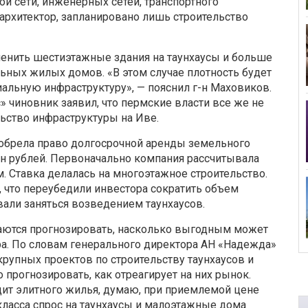
й сети, инженерных сетей, транспортного
 архитектор, запланировано лишь строительство
енить шести­этажные здания на таунхаусы и больше
ьных жилых домов. «В этом случае плотность будет
циальную инфраструктуру», — пояснил г-н Маховиков.
» чиновник заявил, что пермские власти все же не
ьство инфраструктуры на Иве.
обрела право долгосрочной аренды земельного
млн рублей. Первоначально компания рассчитывала
 м. Ставка делалась на многоэтажное строительство.
, что переубедили инвестора сократить объем
овали заняться возведением таунхаусов.
аются прогнозировать, насколько выгодным может
ра. По словам генерального директора АН «Надежда»
крупных проектов по строительству таунхаусов и
 прогнозировать, как отреагирует на них рынок.
цит элитного жилья, думаю, при приемлемой цене
класса спрос на таунхаусы и малоэтажные дома