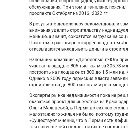
пользования, спортплощадок, улично-дорожно
обслуживания. При этом в генплане, пояснил
проспекта Октябрят на 2016–2022 гг.
В результате девелоперу рекомендовали зам
внимания уделить строительству индивидуал
меньше, а значит, сократится нагрузка на со
При этом в разговоре с корреспондентом «bc
отказываются вкладывать деньги в строител
Напомним, компания «Девелопмент-Юг» при
участка площадью 806 тыс. кв. м за 305,78 
построить на площадке от 800 до 1,5 млн кв.
Однако в 2009 году пермские власти заявили
строительства до 800 тыс. кв. м и рекоменд
Эксперты рынка недвижимости пока не реш
оказаться проект для инвестора из Краснода
Ольги Мальцевой, в Перми до сих пор столь 
малоэтажного жилья не было, поэтому трудно
«Существует мнение, что в Перми есть дефи
для покупателей среднего и выше среднего 