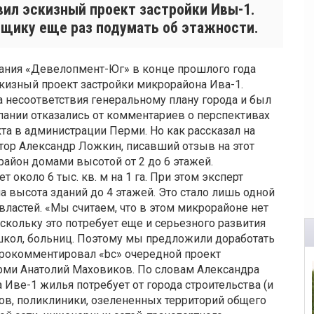
ил эскизный проект застройки Ивы-1.
щику еще раз подумать об этажности.
мпания «Девелопмент-Юг» в конце прошлого года
кизный проект застройки микрорайона Ива-1.
 несоответствия генеральному плану города и был
пании отказались от комментариев о перспективах
та в администрации Перми. Но как рассказал на
тор Александр Ложкин, писавший отзыв на этот
район домами высотой от 2 до 6 этажей.
 около 6 тыс. кв. м на 1 га. При этом эксперт
а высота зданий до 4 этажей. Это стало лишь одной
властей. «Мы считаем, что в этом микрорайоне нет
оскольку это потребует еще и серьезного развития
школ, больниц. Поэтому мы предложили доработать
 прокомментировал «bc» очередной проект
ми Анатолий Маховиков. По словам Александра
 Иве-1 жилья потребует от города строительства (и
дов, поликлиники, озелененных территорий общего