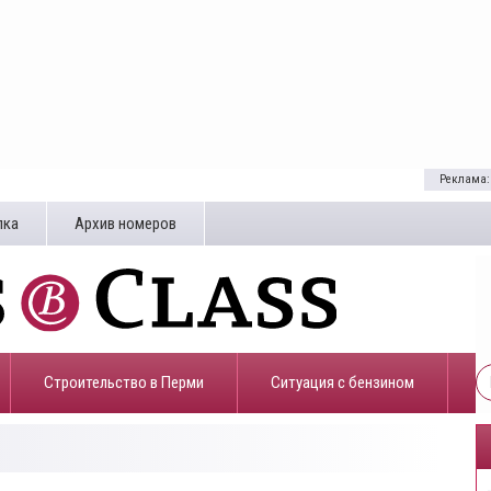
Реклама:
лка
Архив номеров
Строительство в Перми
​Ситуация с бензином