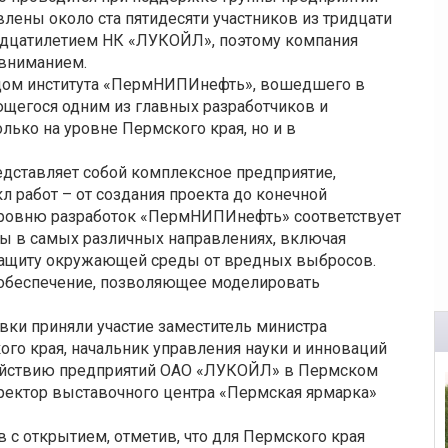
лены около ста пятидесяти участников из тридцати
вадцатилетием НК «ЛУКОЙЛ», поэтому компания
 вниманием.
ндом института «ПермНИПИнефть», вошедшего в
егося одним из главных разработчиков и
ько на уровне Пермского края, но и в
едставляет собой комплексное предприятие,
л работ – от создания проекта до конечной
 уровню разработок «ПермНИПИнефть» соответствует
ы в самых различных направлениях, включая
защиту окружающей среды от вредных выбросов.
 обеспечение, позволяющее моделировать
ки приняли участие заместитель министра
го края, начальник управления науки и инноваций
ействию предприятий ОАО «ЛУКОЙЛ» в Пермском
ректор выставочного центра «Пермская ярмарка»
 с открытием, отметив, что для Пермского края