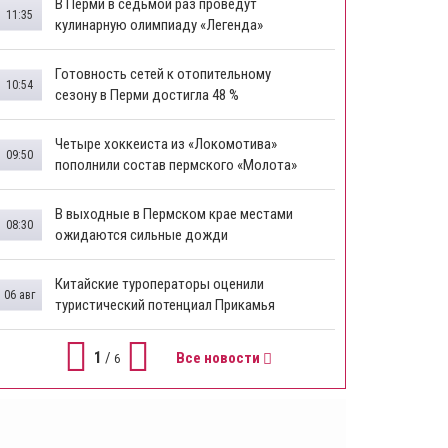
В Перми в седьмой раз проведут
11:35
кулинарную олимпиаду «Легенда»
Готовность сетей к отопительному
10:54
сезону в Перми достигла 48 %
Четыре хоккеиста из «Локомотива»
09:50
пополнили состав пермского «Молота»
В выходные в Пермском крае местами
08:30
ожидаются сильные дожди
Китайские туроператоры оценили
06 авг
туристический потенциал Прикамья
1
/
Все новости
6