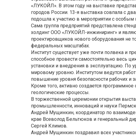
«ЛУКОЙЛ». В этом году на выставке представ
городов России. 13-я выставка совпала с д
подошла к участию в мероприятии с особым
Сама группа предприятий представлена сте
холдинг ООО «ЛУКОЙЛ-инжиниринг» и являющ
проектировщиков нового оборудования не тол
федеральных масштабах.
Институт существует уже почти полвека и пр
способное провести самостоятельно весь цик
установки и внедрения в эксплуатацию. По
мировому уровню. Институтом ведутся работ
повышение уровня безопасности рабочих и 
Кроме того, активно создается программное
геологические процессы.
В торжественной церемонии открытия выстав
промышленности, инноваций и науки Пермско
Андрей Мущинкин, координатор по взаимод
крае Всеволод Бельтюков и генеральный ди
Сергей Климов.
Андрей Мущинкин поздравил всех участников