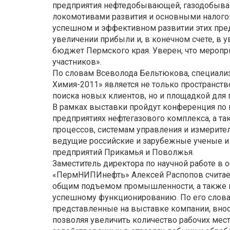
предприятия нефтедобывающей, газодобыва
локомотивами развития и основными налого
успешном и эффективном развитии этих пред
увеличении прибыли и, в конечном счете, в 
бюджет Пермского края. Уверен, что меропр
участников».
По словам Всеволода Бельтюкова, специализ
Химия-2011» является не только пространст
поиска новых клиентов, но и площадкой дл
В рамках выставки пройдут конференция п
предприятиях нефтегазового комплекса, а т
процессов, системам управления и измерите
ведущие российские и зарубежные ученые и
предприятий Прикамья и Поволжья.
Заместитель директора по научной работе в о
«ПермНИПИнефть» Алексей Распопов считае
общим подъемом промышленности, а также п
успешному функционированию. По его слова
представленные на выставке компании, внос
позволяя увеличить количество рабочих мес