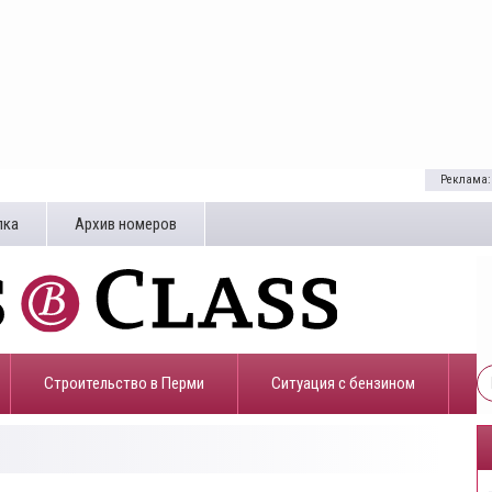
Реклама:
лка
Архив номеров
Строительство в Перми
​Ситуация с бензином