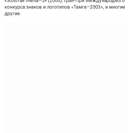
«Золотая пчела—5» (2000); Гран-При Международного
конкурса знаков и логотипов «Тамга—2003», и многие
другие.